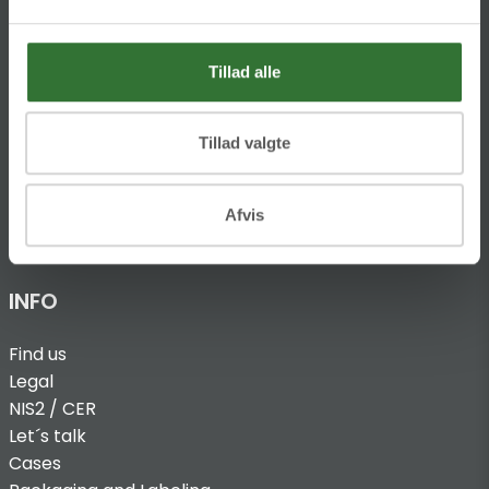
Ellemosen 4
DK-8680 RY
Tillad alle
T:
+45 4320 8600
@:
denmark@folsgaard.com
Tillad valgte
Afvis
INFO
Find us
Legal
NIS2 / CER
Let´s talk
Cases