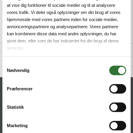
at vise dig funktioner til sociale medier og til at analysere
vores trafik. Vi deler også oplysninger om din brug af vores
hjemmeside med vores partnere inden for sociale medier,
annonceringspartnere og analysepartnere. Vores partnere
kan kombinere disse data med andre oplysninger, du har
Description
Specifications
Files
givet dem, eller som de har indsamlet fra din brug af deres
tjenester.
Samtykkevalg
Nødvendig
CONTACT
Præferencer
HQ:
Hans Følsgaard A/S
Statistik
Theilgaards Torv 1
DK-4600 Køge
Marketing