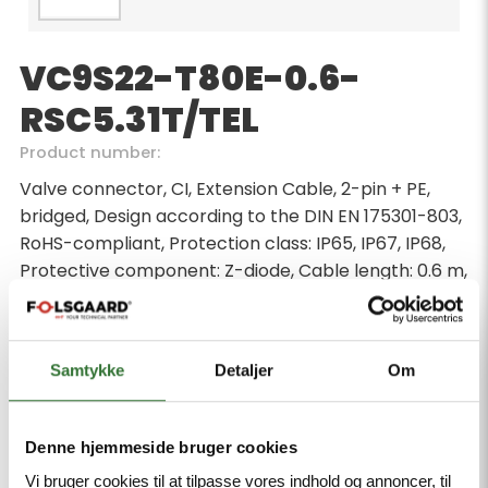
VC9S22-T80E-0.6-
RSC5.31T/TEL
Product number:
Valve connector, CI, Extension Cable, 2-pin + PE,
bridged, Design according to the DIN EN 175301-803,
RoHS-compliant, Protection class: IP65, IP67, IP68,
Protective component: Z-diode, Cable length: 0.6 m,
Sheath material: PVC, Sheath color: black, Resistant
to chemicals and oils, Flame retardant, Resistant to
acids and alkaline solutions, Resistant to microbes
Samtykke
Detaljer
Om
and hydrolysis, LABS-free, M12 male, straight, 2-pin +
PE
Denne hjemmeside bruger cookies
Minimum order quantity: 1
Vi bruger cookies til at tilpasse vores indhold og annoncer, til