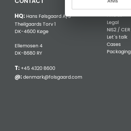
CONTACT
INFO
Afvis
Find us
HQ:
Hans Følsgaard A/S
Legal
Theilgaards Torv 1
NIS2 / CER
DK-4600 Køge
Let´s talk
Cases
Ellemosen 4
Packaging
DK-8680 RY
T:
+45 4320 8600
@:
denmark@folsgaard.com