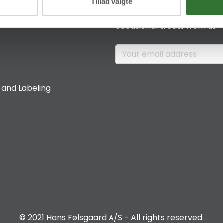
News & Insights
Tillad valgte
Sign up if you would like to 
occasional treats from us
 and Labeling
© 2021 Hans Følsgaard A/S - All rights reserved.