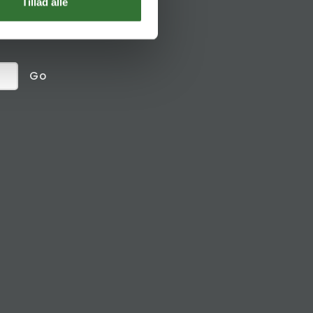
Social links
Tillad alle
receive
Go