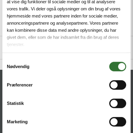
at vise dig funktioner til sociale medier og til at analysere
vores trafik. Vi deler også oplysninger om din brug af vores
hjemmeside med vores partnere inden for sociale medier,
annonceringspartnere og analysepartnere. Vores partnere
Description
Specifications
Files
kan kombinere disse data med andre oplysninger, du har
givet dem, eller som de har indsamlet fra din brug af deres
tjenester.
Samtykkevalg
Nødvendig
CONTACT
Præferencer
HQ:
Hans Følsgaard A/S
Statistik
Theilgaards Torv 1
DK-4600 Køge
Marketing
Ellemosen 4