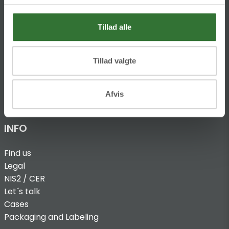
DK-8680 RY
T:
Tillad alle
+45 4320 8600
@:
denmark@folsgaard.com
Tillad valgte
Afvis
INFO
Find us
Legal
NIS2 / CER
Let´s talk
Cases
Packaging and Labeling