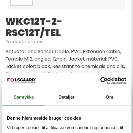
WKC12T-2-
RSC12T/TEL
Product number:
Actuator and Sensor Cable, PVC, Extension Cable,
Female M12, angled, 12-pin, Jacket material: PVC,
Jacket color: black, Resistant to chemicals and oils,
Flame-retardant, Resistant to acids and alkaline
solutions, Resistant to microbes and hydrolysis, LABS
free, Approval: cULus, RoHS-compliant, Protection
class: IP67, IP69K, Cable length 2 m, Male M12,
Samtykke
Detaljer
Om
straight, 12-pin
Minimum order quantity: 1
Denne hjemmeside bruger cookies
Vi bruger cookies til at tilpasse vores indhold og annoncer, til