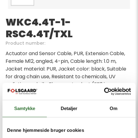
WKC4.4T-1-
RSC4.4T/TXL
Product number:
Actuator and Sensor Cable, PUR, Extension Cable,
Female M12, angled, 4-pin, Cable length: 1.0 m,
Jacket material: PUR, Jacket color: black, Suitable
for drag chain use, Resistant to chemicals, UV
radiation and oils, Flame-retardant (FT2 in
accordance with UL 1581, IEC 60332-2-2), Free from
halogen, silicone, PVC and LABS, Particularly
resistant to abrasion, Approval: cULus, RoHS-
Samtykke
Detaljer
Om
compliant, Protection class: IP67, IP69K, Male M12,
straight, 4-pin
Denne hjemmeside bruger cookies
Minimum order quantity: 1