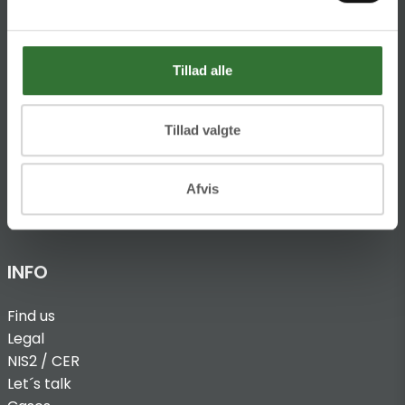
Ellemosen 4
DK-8680 RY
Tillad alle
T:
+45 4320 8600
@:
denmark@folsgaard.com
Tillad valgte
Afvis
INFO
Find us
Legal
NIS2 / CER
Let´s talk