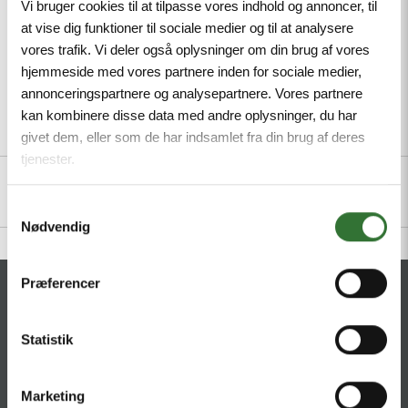
Vi bruger cookies til at tilpasse vores indhold og annoncer, til
at vise dig funktioner til sociale medier og til at analysere
vores trafik. Vi deler også oplysninger om din brug af vores
hjemmeside med vores partnere inden for sociale medier,
annonceringspartnere og analysepartnere. Vores partnere
kan kombinere disse data med andre oplysninger, du har
Description
Specifications
Files
givet dem, eller som de har indsamlet fra din brug af deres
tjenester.
Samtykkevalg
Nødvendig
Præferencer
CONTACT
HQ:
Statistik
Hans Følsgaard A/S
Theilgaards Torv 1
DK-4600 Køge
Marketing