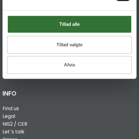
Ellemosen 4
DK-8680 RY
Tillad alle
T:
+45 4320 8600
@:
denmark@folsgaard.com
Tillad valgte
Afvis
INFO
Find us
Legal
NIS2 / CER
Let´s talk