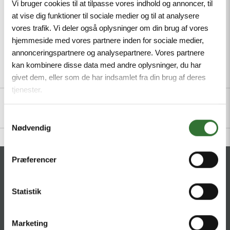
Vi bruger cookies til at tilpasse vores indhold og annoncer, til
at vise dig funktioner til sociale medier og til at analysere
vores trafik. Vi deler også oplysninger om din brug af vores
hjemmeside med vores partnere inden for sociale medier,
annonceringspartnere og analysepartnere. Vores partnere
kan kombinere disse data med andre oplysninger, du har
Description
Specifications
Files
givet dem, eller som de har indsamlet fra din brug af deres
tjenester.
Samtykkevalg
Nødvendig
Præferencer
CONTACT
HQ:
Statistik
Hans Følsgaard A/S
Theilgaards Torv 1
DK-4600 Køge
Marketing