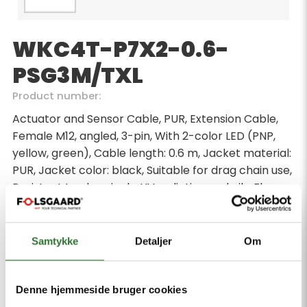
WKC4T-P7X2-0.6-
PSG3M/TXL
Product number:
Actuator and Sensor Cable, PUR, Extension Cable,
Female M12, angled, 3-pin, With 2-color LED (PNP,
yellow, green), Cable length: 0.6 m, Jacket material:
PUR, Jacket color: black, Suitable for drag chain use,
Resistant to chemicals, UV radiation and oils, Flame-
retardant (FT2 in accordance with UL 1581, IEC
60332-2-2), Free from halogen, silicone, PVC and
LABS, Particularly resistant to abrasion, Approval:
Samtykke
Detaljer
Om
cULus, RoHS-compliant, Protection class: IP67, IP69K,
Male M8, straight, 3-pin
Denne hjemmeside bruger cookies
Minimum order quantity: 1