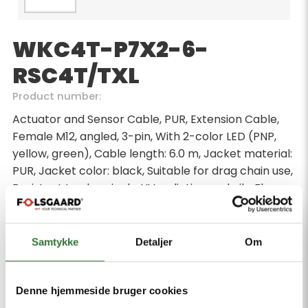
WKC4T-P7X2-6-
RSC4T/TXL
Product number:
Actuator and Sensor Cable, PUR, Extension Cable,
Female M12, angled, 3-pin, With 2-color LED (PNP,
yellow, green), Cable length: 6.0 m, Jacket material:
PUR, Jacket color: black, Suitable for drag chain use,
Resistant to chemicals, UV radiation and oils, Flame-
retardant (FT2 in accordance with UL 1581, IEC
60332-2-2), Free from halogen, silicone, PVC and
LABS, Particularly resistant to abrasion, Approval:
Samtykke
Detaljer
Om
cULus, RoHS-compliant, Protection class: IP67, IP69K,
Male M12, straight, 3-pin
Denne hjemmeside bruger cookies
Minimum order quantity: 1