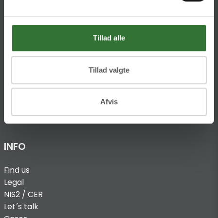
Ellemosen 4
DK-8680 RY
Tillad alle
T:
+45 4320 8600
@:
denmark@folsgaard.com
Tillad valgte
Afvis
INFO
Find us
Legal
NIS2 / CER
Let´s talk