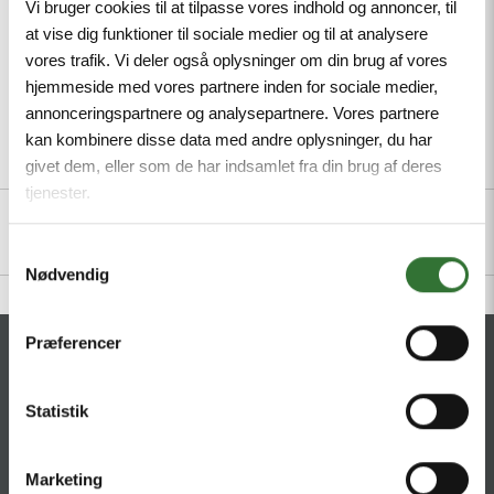
Vi bruger cookies til at tilpasse vores indhold og annoncer, til
at vise dig funktioner til sociale medier og til at analysere
vores trafik. Vi deler også oplysninger om din brug af vores
hjemmeside med vores partnere inden for sociale medier,
annonceringspartnere og analysepartnere. Vores partnere
kan kombinere disse data med andre oplysninger, du har
Description
Specifications
Files
givet dem, eller som de har indsamlet fra din brug af deres
tjenester.
Samtykkevalg
Nødvendig
Præferencer
CONTACT
HQ:
Statistik
Hans Følsgaard A/S
Theilgaards Torv 1
DK-4600 Køge
Marketing