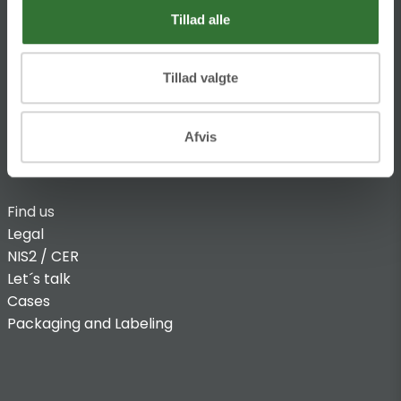
@:
denmark@folsgaard.com
Tillad alle
Tillad valgte
Afvis
INFO
Find us
Legal
NIS2 / CER
Let´s talk
Cases
Packaging and Labeling