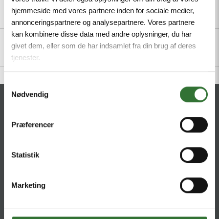
hjemmeside med vores partnere inden for sociale medier,
Description
Specifications
Files
annonceringspartnere og analysepartnere. Vores partnere
kan kombinere disse data med andre oplysninger, du har
givet dem, eller som de har indsamlet fra din brug af deres
tjenester.
Samtykkevalg
Nødvendig
CONTACT
Præferencer
HQ:
Hans Følsgaard A/S
Theilgaards Torv 1
DK-4600 Køge
Statistik
Ellemosen 4
Marketing
DK-8680 RY
T:
+45 4320 8600