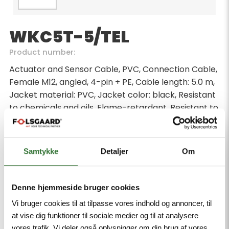
WKC5T-5/TEL
Product number:
Actuator and Sensor Cable, PVC, Connection Cable,
Female M12, angled, 4-pin + PE, Cable length: 5.0 m,
Jacket material: PVC, Jacket color: black, Resistant
to chemicals and oils, Flame-retardant, Resistant to
acids and alkaline solutions, Resistant to microbes
and hydrolysis, LABS free, Approval: cULus, RoHS-
compliant, Protection class: IP67, IP69K
Samtykke
Detaljer
Om
Minimum order quantity: 1
Denne hjemmeside bruger cookies
Vi bruger cookies til at tilpasse vores indhold og annoncer, til
at vise dig funktioner til sociale medier og til at analysere
vores trafik. Vi deler også oplysninger om din brug af vores