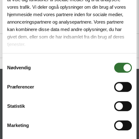
vores trafik. Vi deler også oplysninger om din brug af vores
hjemmeside med vores partnere inden for sociale medier,
annonceringspartnere og analysepartnere. Vores partnere
Description
Specifications
Files
kan kombinere disse data med andre oplysninger, du har
givet dem, eller som de har indsamlet fra din brug af deres
tjenester.
Samtykkevalg
Nødvendig
CONTACT
Præferencer
HQ:
Hans Følsgaard A/S
Theilgaards Torv 1
Statistik
DK-4600 Køge
Marketing
Ellemosen 4
DK-8680 RY