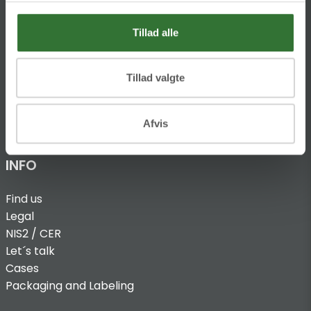
T:
+45 4320 8600
Tillad alle
@:
denmark@folsgaard.com
Tillad valgte
Afvis
INFO
Find us
Legal
NIS2 / CER
Let´s talk
Cases
Packaging and Labeling