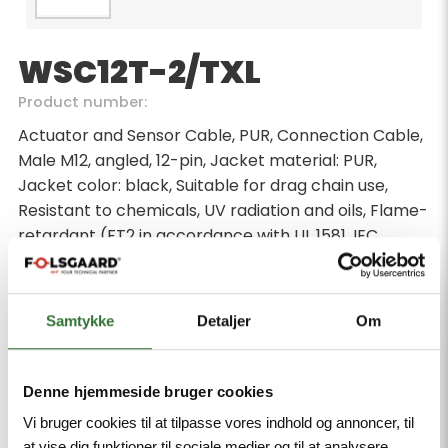
WSC12T-2/TXL
Product number:
Actuator and Sensor Cable, PUR, Connection Cable,
Male M12, angled, 12-pin, Jacket material: PUR,
Jacket color: black, Suitable for drag chain use,
Resistant to chemicals, UV radiation and oils, Flame-
retardant (FT2 in accordance with UL 1581, IEC
60332-2-2), Free from halogen, silicone, PVC and
LABS, Particularly resistant to abrasion, Approval:
cULus, RoHS-compliant, Protection class: IP67, IP69K,
Samtykke
Detaljer
Om
Cable length 2 m
Minimum order quantity: 1
Denne hjemmeside bruger cookies
Vi bruger cookies til at tilpasse vores indhold og annoncer, til
at vise dig funktioner til sociale medier og til at analysere