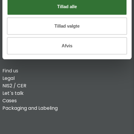
@:
denmark@folsgaard.com
Tillad alle
Tillad valgte
Afvis
INFO
Find us
Legal
NIS2 / CER
Let´s talk
Cases
Packaging and Labeling