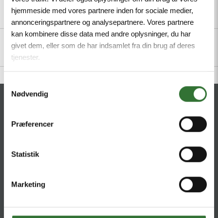
hjemmeside med vores partnere inden for sociale medier,
Description
Specifications
Files
annonceringspartnere og analysepartnere. Vores partnere
kan kombinere disse data med andre oplysninger, du har
givet dem, eller som de har indsamlet fra din brug af deres
tjenester.
Samtykkevalg
Nødvendig
CONTACT
Præferencer
HQ:
Hans Følsgaard A/S
Theilgaards Torv 1
DK-4600 Køge
Statistik
Ellemosen 4
Marketing
DK-8680 RY
T:
+45 4320 8600