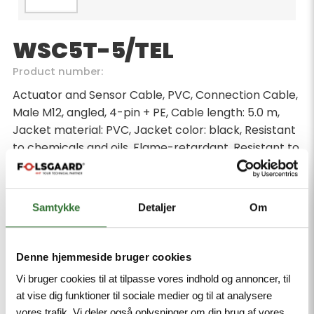
WSC5T-5/TEL
Product number:
Actuator and Sensor Cable, PVC, Connection Cable,
Male M12, angled, 4-pin + PE, Cable length: 5.0 m,
Jacket material: PVC, Jacket color: black, Resistant
to chemicals and oils, Flame-retardant, Resistant to
acids and alkaline solutions, Resistant to microbes
and hydrolysis, LABS free, Approval: cULus, RoHS-
compliant, Protection class: IP67, IP69K
Samtykke
Detaljer
Om
Minimum order quantity: 1
Denne hjemmeside bruger cookies
Vi bruger cookies til at tilpasse vores indhold og annoncer, til
at vise dig funktioner til sociale medier og til at analysere
vores trafik. Vi deler også oplysninger om din brug af vores