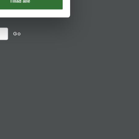
Social links
Tillad alle
receive
Go