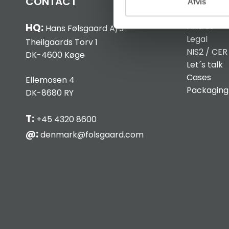
CONTACT
INFO
Afvis
Find us
HQ:
Hans Følsgaard A/S
Legal
Theilgaards Torv 1
NIS2 / CER
DK-4600 Køge
Let´s talk
Cases
Ellemosen 4
Packaging
DK-8680 RY
T:
+45 4320 8600
@:
denmark@folsgaard.com