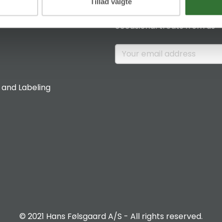
News & Insights
Tillad valgte
Sign up if you would like to 
occasional treats from us
 and Labeling
© 2021 Hans Følsgaard A/S - All rights reserved.