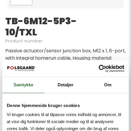
TB-6M12-5P3-
10/TXL
Product number:
Passive actuator/sensor junction box, M12 x 1, 6-port,
with integral homerun cable, Housing material:
Nylon, Housing color: black, Protection class IP67,
RoHS-compliant, CE compliant, LED (PNP circuit),
Cable length 10 m
Samtykke
Detaljer
Om
Minimum order quantity: 1
Denne hjemmeside bruger cookies
Vi bruger cookies til at tilpasse vores indhold og annoncer, til
at vise dig funktioner til sociale medier og til at analysere
vores trafik. Vi deler også oplysninger om din brug af vores