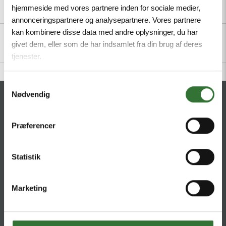
hjemmeside med vores partnere inden for sociale medier,
Description
Specifications
Files
annonceringspartnere og analysepartnere. Vores partnere
kan kombinere disse data med andre oplysninger, du har
givet dem, eller som de har indsamlet fra din brug af deres
tjenester.
Samtykkevalg
Nødvendig
CONTACT
HQ:
Præferencer
Hans Følsgaard A/S
Theilgaards Torv 1
DK-4600 Køge
Statistik
Ellemosen 4
Marketing
DK-8680 RY
T:
+45 4320 8600