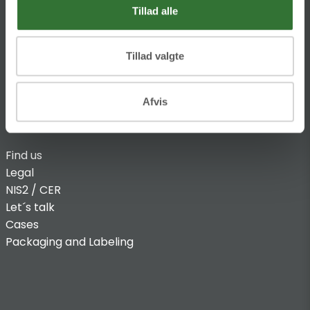
@:
denmark@folsgaard.com
Tillad alle
Tillad valgte
Afvis
INFO
Find us
Legal
NIS2 / CER
Let´s talk
Cases
Packaging and Labeling