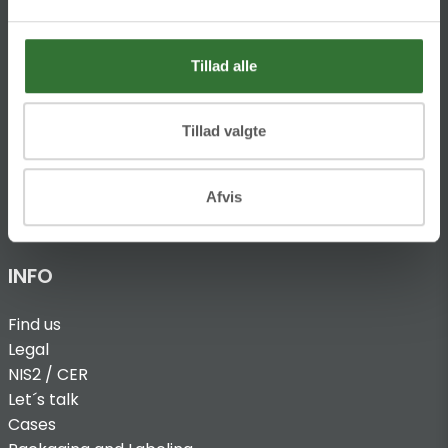
Ellemosen 4
DK-8680 RY
Tillad alle
T:
+45 4320 8600
@:
denmark@folsgaard.com
Tillad valgte
Afvis
INFO
Find us
Legal
NIS2 / CER
Let´s talk
Cases