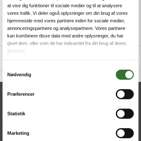
at vise dig funktioner til sociale medier og til at analysere
vores trafik. Vi deler også oplysninger om din brug af vores
hjemmeside med vores partnere inden for sociale medier,
annonceringspartnere og analysepartnere. Vores partnere
kan kombinere disse data med andre oplysninger, du har
Description
Specifications
Files
givet dem, eller som de har indsamlet fra din brug af deres
tjenester.
Samtykkevalg
Nødvendig
CONTACT
Præferencer
HQ:
Hans Følsgaard A/S
Statistik
Theilgaards Torv 1
DK-4600 Køge
Marketing