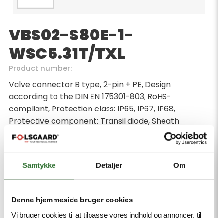
VBS02-S80E-1-
WSC5.31T/TXL
Product number:
Valve connector B type, 2-pin + PE, Design
according to the DIN EN 175301-803, RoHS-
compliant, Protection class: IP65, IP67, IP68,
Protective component: Transil diode, Sheath
material: PUR, Sheath color: black, Qualified for drag
chain use, Resistant to weld splatter, Resistant to
chemicals and oils, UV and ozone resistance, Flame
Samtykke
Detaljer
Om
retardant, Free from halogen, silicone, PVC and
LABS, Cable length 1 m, M12 male, angled, 2-pin + PE
Denne hjemmeside bruger cookies
Minimum order quantity: 1
Vi bruger cookies til at tilpasse vores indhold og annoncer, til