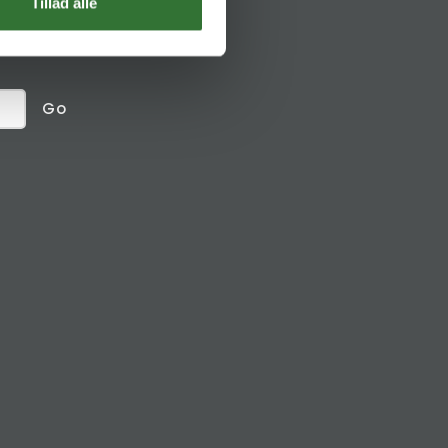
Social links
Tillad alle
receive
Go