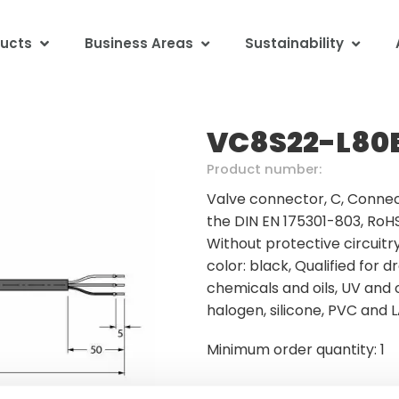
ucts
Business Areas
Sustainability
VC8S22-L80
Product number:
Valve connector, C, Connect
the DIN EN 175301-803, RoHS
Without protective circuitr
color: black, Qualified for d
chemicals and oils, UV and
halogen, silicone, PVC and 
Minimum order quantity: 1