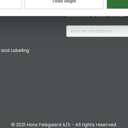
News & Insights
Tillad valgte
Sign up if you would like to 
occasional treats from us
 and Labeling
© 2021 Hans Følsgaard A/S - All rights reserved.