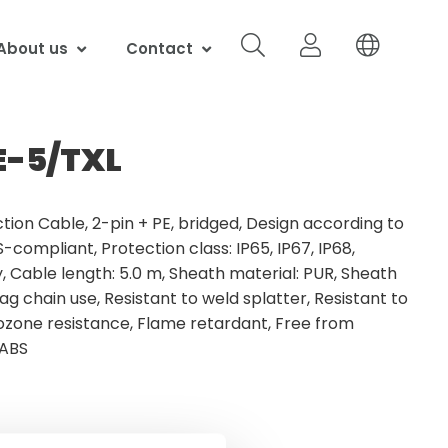
About us
Contact
E-5/TXL
ion Cable, 2-pin + PE, bridged, Design according to
-compliant, Protection class: IP65, IP67, IP68,
y, Cable length: 5.0 m, Sheath material: PUR, Sheath
rag chain use, Resistant to weld splatter, Resistant to
 ozone resistance, Flame retardant, Free from
LABS