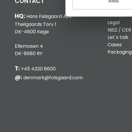
CONTACT
INFO
Afvis
Find us
HQ:
Hans Følsgaard A/S
Legal
Theilgaards Torv 1
NIS2 / CER
DK-4600 Køge
Let´s talk
Cases
Ellemosen 4
Packaging
DK-8680 RY
T:
+45 4320 8600
@:
denmark@folsgaard.com