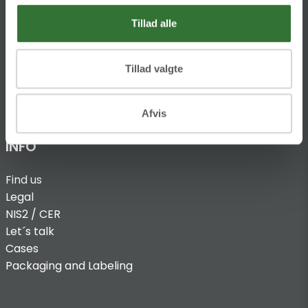
T:
+45 4320 8600
Tillad alle
@:
denmark@folsgaard.com
Tillad valgte
Afvis
INFO
Find us
Legal
NIS2 / CER
Let´s talk
Cases
Packaging and Labeling