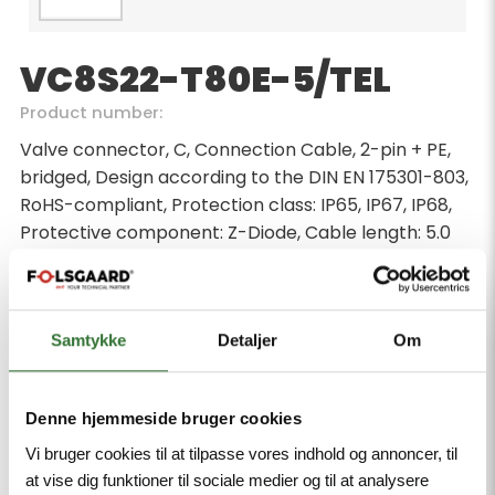
VC8S22-T80E-5/TEL
Product number:
Valve connector, C, Connection Cable, 2-pin + PE,
bridged, Design according to the DIN EN 175301-803,
RoHS-compliant, Protection class: IP65, IP67, IP68,
Protective component: Z-Diode, Cable length: 5.0
m, Sheath material: PVC, Sheath color: black,
Resistant to chemicals and oils, Flame retardant,
Resistant to acids and alkaline solutions, Resistant to
microbes and hydrolysis, LABS-free
Samtykke
Detaljer
Om
Minimum order quantity: 1
Denne hjemmeside bruger cookies
Vi bruger cookies til at tilpasse vores indhold og annoncer, til
at vise dig funktioner til sociale medier og til at analysere