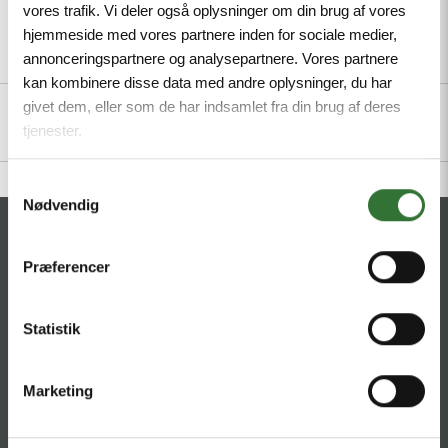
vores trafik. Vi deler også oplysninger om din brug af vores
hjemmeside med vores partnere inden for sociale medier,
annonceringspartnere og analysepartnere. Vores partnere
Description
Specifications
Files
kan kombinere disse data med andre oplysninger, du har
givet dem, eller som de har indsamlet fra din brug af deres
tjenester.
Samtykkevalg
Nødvendig
CONTACT
Præferencer
HQ:
Hans Følsgaard A/S
Theilgaards Torv 1
Statistik
DK-4600 Køge
Ellemosen 4
Marketing
DK-8680 RY