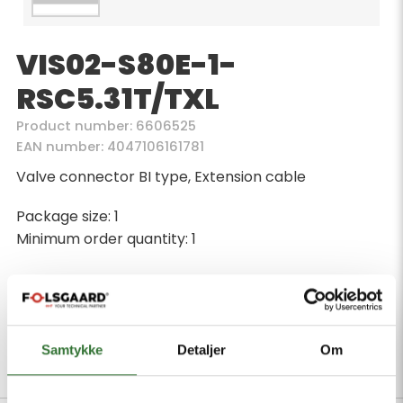
VIS02-S80E-1-
RSC5.31T/TXL
Product number: 6606525
EAN number: 4047106161781
Valve connector BI type, Extension cable
Package size: 1
Minimum order quantity: 1
Samtykke
Detaljer
Om
Description
Files