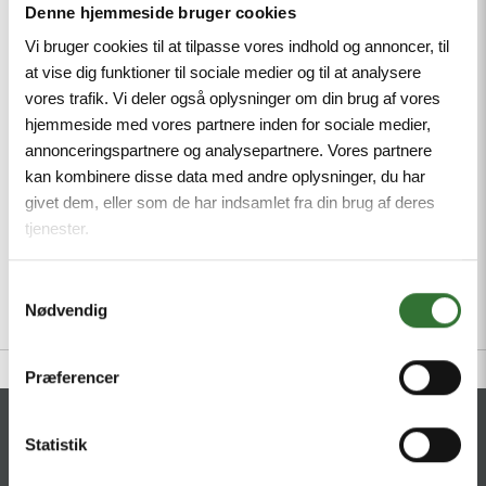
Denne hjemmeside bruger cookies
Vi bruger cookies til at tilpasse vores indhold og annoncer, til
Valve connector BI type, Extension cable, 2-pin
at vise dig funktioner til sociale medier og til at analysere
+ PE, Design according to the DIN EN 175301-
vores trafik. Vi deler også oplysninger om din brug af vores
803, RoHS-compliant, Protection class: IP65,
hjemmeside med vores partnere inden for sociale medier,
IP67, IP68, Protective component: Transil
annonceringspartnere og analysepartnere. Vores partnere
diode, Sheath material: PUR, Sheath color:
kan kombinere disse data med andre oplysninger, du har
black, Qualified for drag chain use, Resistant to
givet dem, eller som de har indsamlet fra din brug af deres
weld splatter, Resistant to chemicals and oils,
tjenester.
UV and ozone resistance, Flame retardant,
Free from halogen, silicone, PVC and LABS,
Samtykkevalg
Cable length 1 m, M12 male, straight, 2-pin + PE
Nødvendig
Præferencer
CONTACT
Statistik