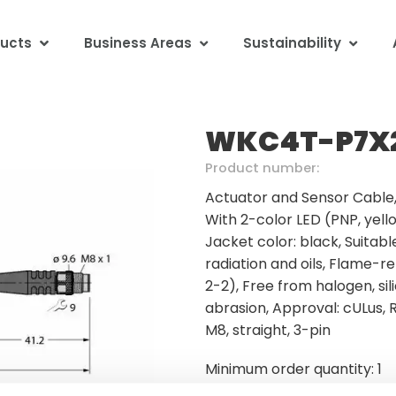
ucts
Business Areas
Sustainability
WKC4T-P7X2
Product number:
Actuator and Sensor Cable, 
With 2-color LED (PNP, yello
Jacket color: black, Suitabl
radiation and oils, Flame-r
2-2), Free from halogen, sil
abrasion, Approval: cULus, 
M8, straight, 3-pin
Minimum order quantity: 1