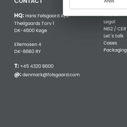
CONTACT
INFO
Afvis
Find us
HQ:
Hans Følsgaard A/S
Legal
Theilgaards Torv 1
NIS2 / CER
DK-4600 Køge
Let´s talk
Cases
Ellemosen 4
Packaging
DK-8680 RY
T:
+45 4320 8600
@:
denmark@folsgaard.com