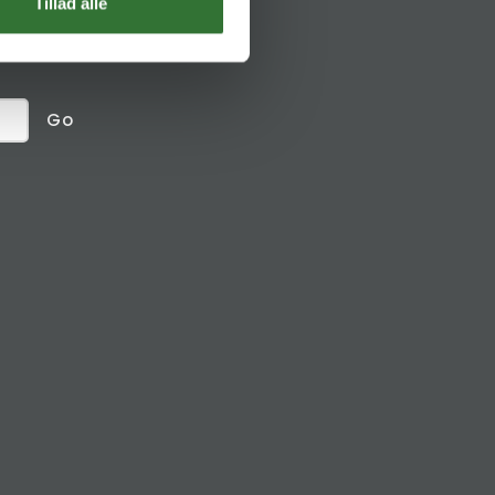
Social links
Tillad alle
receive
Go