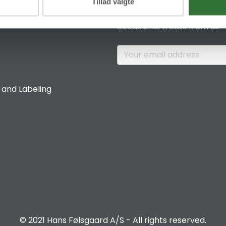
News & Insights
Tillad valgte
Sign up if you would like to 
occasional treats from us
 and Labeling
© 2021 Hans Følsgaard A/S - All rights reserved.