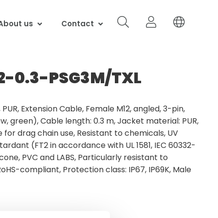
About us
Contact
-0.3-PSG3M/TXL
PUR, Extension Cable, Female M12, angled, 3-pin,
w, green), Cable length: 0.3 m, Jacket material: PUR,
e for drag chain use, Resistant to chemicals, UV
etardant (FT2 in accordance with UL 1581, IEC 60332-
icone, PVC and LABS, Particularly resistant to
RoHS-compliant, Protection class: IP67, IP69K, Male