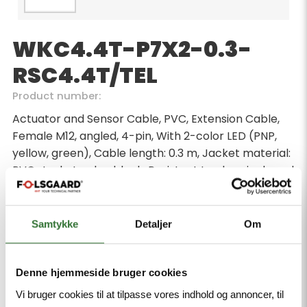
WKC4.4T-P7X2-0.3-
RSC4.4T/TEL
Product number:
Actuator and Sensor Cable, PVC, Extension Cable,
Female M12, angled, 4-pin, With 2-color LED (PNP,
yellow, green), Cable length: 0.3 m, Jacket material:
PVC, Jacket color: black, Resistant to chemicals and
oils, Flame-retardant, Resistant to acids and alkaline
solutions, Resistant to microbes and hydrolysis, LABS
free, Approval: cULus, RoHS-compliant, Protection
Samtykke
Detaljer
Om
class: IP67, IP69K, Male M12, straight, 4-pin
Minimum order quantity: 1
Denne hjemmeside bruger cookies
Vi bruger cookies til at tilpasse vores indhold og annoncer, til