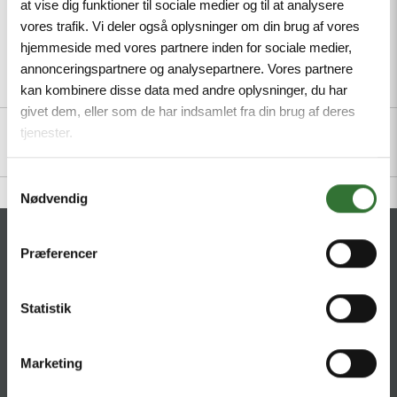
at vise dig funktioner til sociale medier og til at analysere
vores trafik. Vi deler også oplysninger om din brug af vores
hjemmeside med vores partnere inden for sociale medier,
annonceringspartnere og analysepartnere. Vores partnere
Description
Specifications
Files
kan kombinere disse data med andre oplysninger, du har
givet dem, eller som de har indsamlet fra din brug af deres
tjenester.
Samtykkevalg
Nødvendig
CONTACT
Præferencer
HQ:
Hans Følsgaard A/S
Statistik
Theilgaards Torv 1
DK-4600 Køge
Marketing
Ellemosen 4