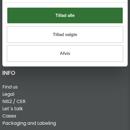
DK-8680 RY
T:
Tillad alle
+45 4320 8600
@:
denmark@folsgaard.com
Tillad valgte
Afvis
INFO
Find us
Legal
NIS2 / CER
Let´s talk
Cases
Packaging and Labeling